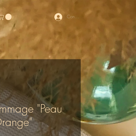
Connexion
mmage "Peau
range"