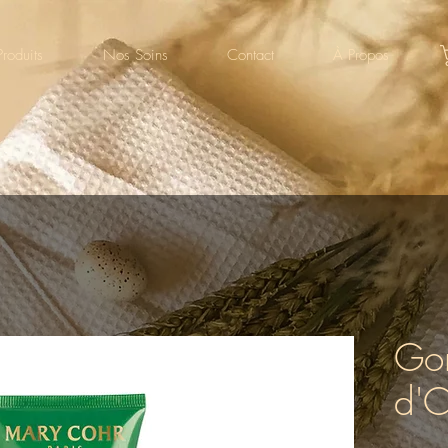
roduits
Nos Soins
Contact
À Propos
Go
d'O