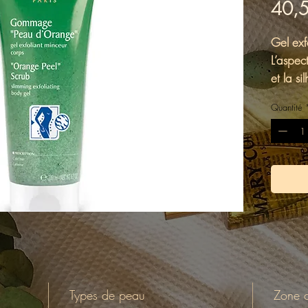
40,
Gel exf
L’aspec
et la si
La peau 
Quantité
La peau
La peau
soin.
Types de peau
Zone c