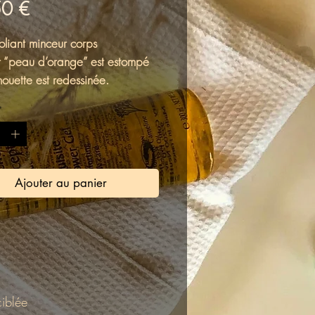
Prix
50 €
oliant minceur corps
t “peau d’orange” est estompé
lhouette est redessinée.
est fraîche et tonifiée.
*
 est lissée et douce.
 est prête à recevoir les actifs
Ajouter au panier
iblée