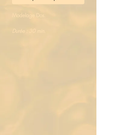
Modelage Dos.
Durée : 30 min.
*Bon cadeau valable 1 an.
**Dans la limite des stocks
disponibles.