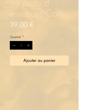
de peau d
essences Corps
Prix
39,00 €
Quantité
*
Ajouter au panier