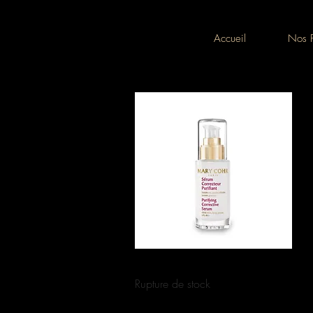
Accueil
Nos P
Aperçu rapide
Sérum Correcteur Purifiant
Rupture de stock