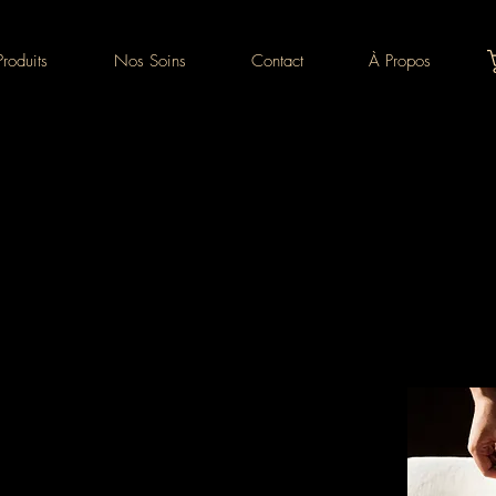
roduits
Nos Soins
Contact
À Propos
Soin visage
1H
58€